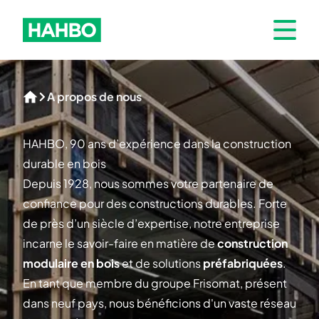
Skip to navigation
Hahbo logo
Open 
A propos de nous
Home
HAHBO, 90 ans d’expérience dans la construction
durable en bois
Depuis 1928, nous sommes votre partenaire de
confiance pour des constructions durables. Forte
de près d’un siècle d’expertise, notre entreprise
incarne le savoir-faire en matière de
construction
modulaire en bois
et de solutions
préfabriquées
.
En tant que membre du groupe Frisomat, présent
dans neuf pays, nous bénéficions d'un vaste réseau