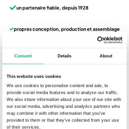
un partenaire fiable, depuis 1928
propres conception, production et assemblage
en Belgique et aux Pays-Bas
Consent
Details
About
une approche globale : de la conception à la
livraison clé en main
This website uses cookies
We use cookies to personalise content and ads, to
des bâtiments durables et robustes
provide social media features and to analyse our traffic.
We also share information about your use of our site with
our social media, advertising and analytics partners who
délai et budget de construction garantis, sans
may combine it with other information that you’ve
surprises
provided to them or that they’ve collected from your use
of their services.