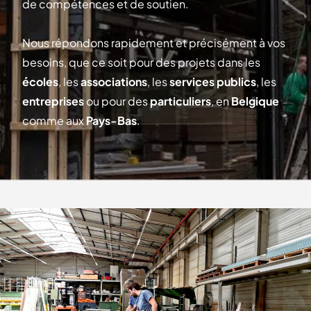
de compétences et de soutien.
Nous répondons rapidement et précisément à vos
besoins, que ce soit pour des projets dans les
écoles
, les
associations
, les
services publics
, les
entreprises
ou pour des
particuliers
, en
Belgique
comme aux
Pays-Bas
.