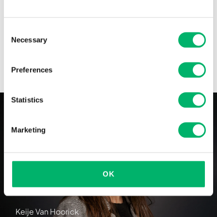
impact minimal sur le site
Consent
Necessary
Selection
style et durabilité unis
Preferences
Statistics
Marketing
OK
Keije Van Hoorick