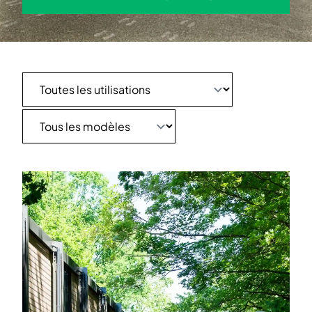
DEMANDEZ UN DEVIS
Filter on: toutes les utilisations
Filter on: tous les modèles