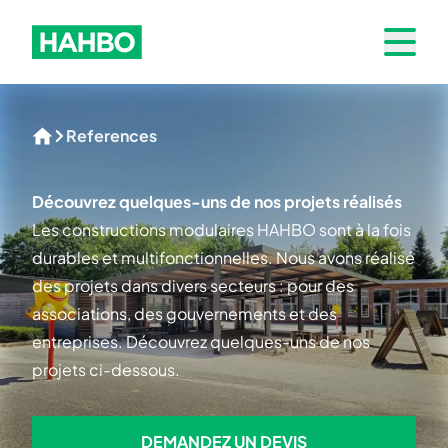
Skip to navigation
Hahbo logo
Open 
References
Home
Découvrez quelques-uns de nos projets réalisés
Les constructions modulaires HAHBO sont à la fois
durables et multifonctionnelles. Nous avons réalisé
des projets dans divers secteurs : pour des
associations, des gouvernements et des
entreprises. Découvrez quelques-uns de nos
projets ci-dessous.
DEMANDEZ UN DEVIS