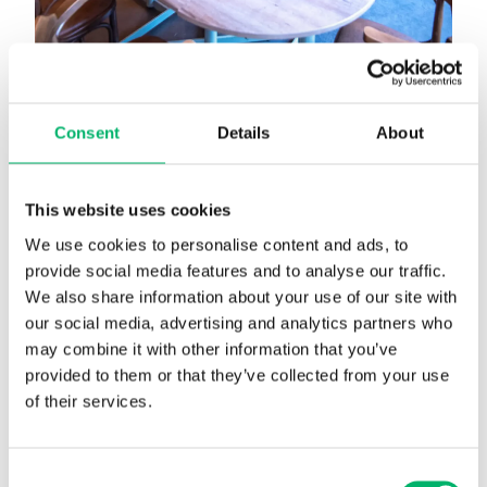
Consent
Details
About
Le club royal de natation Brugse Ijsberen se
réchauffe désormais dans son club-house en bois
This website uses cookies
réalisé
We use cookies to personalise content and ads, to
Après avoir nagé soixante ans à l’extérieur par tous
provide social media features and to analyse our traffic.
les temps, le club royal de natation Brugse Ijsberen
We also share information about your use of our site with
a enfin son propre local. HAHBO, la succursale de
our social media, advertising and analytics partners who
may combine it with other information that you’ve
...
provided to them or that they’ve collected from your use
Consultez cette référence
of their services.
Consent