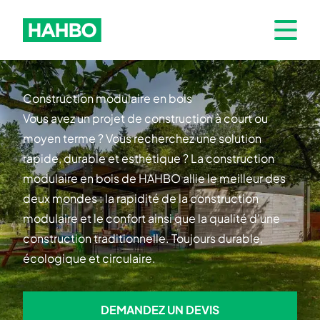
Skip to navigation
Hahbo logo
Open 
Construction modulaire en bois
Vous avez un projet de construction à court ou
moyen terme ? Vous recherchez une solution
rapide, durable et esthétique ? La construction
modulaire en bois de HAHBO allie le meilleur des
deux mondes : la rapidité de la construction
modulaire et le confort ainsi que la qualité d'une
construction traditionnelle. Toujours durable,
écologique et circulaire.
DEMANDEZ UN DEVIS
DEMANDEZ UN DEVIS