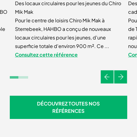
Des locaux circulaires pour les jeunes du Chiro
Des
AHBO
Mik Mak
cad
Pour le centre de loisirs Chiro Mik Mak à
Pou
ble
Sterrebeek, HAHBO a conçu de nouveaux
de 
locaux circulaires pour les jeunes, d'une
rap
superficie totale d'environ 900 m². Ce ...
nouv
Consultez cette référence
Con
Précédent
Suivant
DÉCOUVREZ TOUTES NOS
DÉCOUVREZ TOUTES NOS R
RÉFÉRENCES