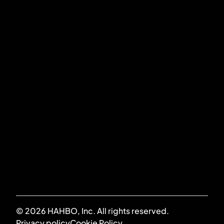
Stokerijstraat 79
2110 Wijnegem
SOUMETTRE
J'accepte la
politique de confidentialité
*
© 2026 HAHBO, Inc. All rights reserved.
Privacy policy
Cookie Policy