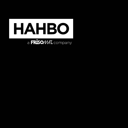
Enseignement
Nos modèles
Sport, jeunesse
Références
et loisirs
Pour les architectes
Entreprises
À propos de nous
Services publics
Maison de soins
Indépendants
+32 3 354 22 90
info@hahbo.be