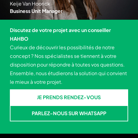
Keije Van Hoorick
Business Unit Manager
Discutez de votre projet avec un conseiller
HAHBO
Curieux de découvrir les possibilités de notre
concept ? Nos spécialistes se tiennent à votre
disposition pour répondre à toutes vos questions.
Ensemble, nous étudierons la solution qui convient
le mieux à votre projet.
JE PRENDS RENDEZ-VOUS
JE PRENDS RENDEZ-VOUS
PARLEZ-NOUS SUR WHATSAPP
PARLEZ-NOUS SUR WHATSA
Skip to footer