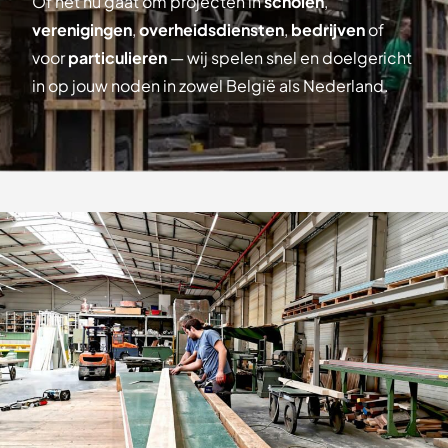
Of het nu gaat om projecten in
scholen
,
verenigingen
,
overheidsdiensten
,
bedrijven
of
voor
particulieren
— wij spelen snel en doelgericht
in op jouw noden in zowel België als Nederland.