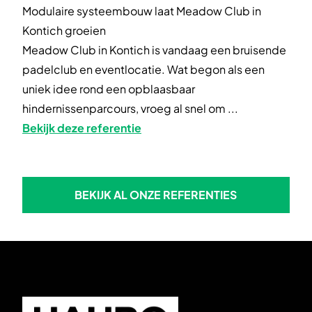
Modulaire systeembouw laat Meadow Club in
Kontich groeien
Meadow Club in Kontich is vandaag een bruisende
padelclub en eventlocatie. Wat begon als een
uniek idee rond een opblaasbaar
hindernissenparcours, vroeg al snel om ...
Bekijk deze referentie
BEKIJK AL ONZE REFERENTIES
BEKIJK AL ONZE REFERENTIE
Skip to footer