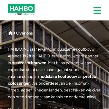
Skip to navigation
HAHBO_GROEN_frisomat-01
Open 
Over ons
Home
HAHBO: 90 jaar ervaring in duurzame houtbouw
Al sinds
1928
is HAHBO jouw betrouwbare partner
in
duurzaam bouwen
. Met bijna een eeuw aan
expertise staat onze naam garant voor
vakmanschap in
modulaire houtbouw
en
prefab
oplossingen
. Als onderdeel van de Frisomat-
groep, actief in negen landen, beschikken we over
een breed netwerk aan kennis en ondersteuning.