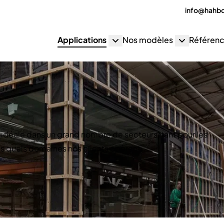
info@hahb
Applications
Nos modèles
Référen
 idéale dans un grand nombre de secteurs, tant pour les
ns quels domaines nos clients opèrent.