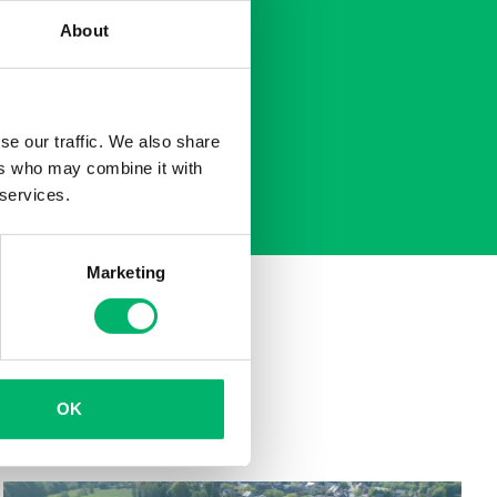
 à votre projet.
About
se our traffic. We also share
ers who may combine it with
 services.
Marketing
z ici quelques-uns de nos
OK