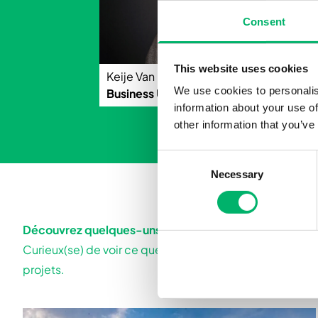
Consent
This website uses cookies
Keije Van Hoorick
We use cookies to personalis
Business Unit Manager
information about your use of
other information that you’ve
Consent
Necessary
Selection
Découvrez quelques-uns de nos projets réalisés
Curieux(se) de voir ce que nous avons déjà réalisé pou
projets.