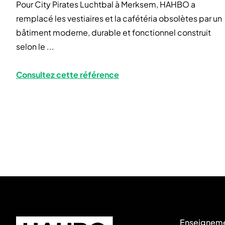
Pour City Pirates Luchtbal à Merksem, HAHBO a
remplacé les vestiaires et la cafétéria obsolètes par un
bâtiment moderne, durable et fonctionnel construit
selon le ...
Consultez cette référence
Skip to footer
Enseignem