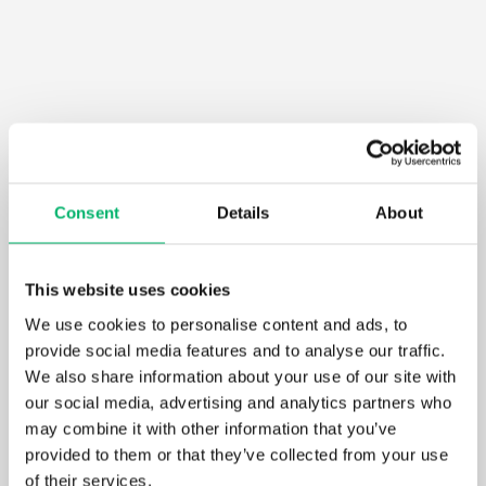
Des salles de classe supplémentaires dans un
cadre verdoyant
Consent
Details
About
Pour l'école primaire spécialisée Bulo Klimop de
Tongres, HAHBO a réalisé une extension rapide,
durable et esthétique comprenant de nouvelles
This website uses cookies
salles de classe. Le ...
We use cookies to personalise content and ads, to
Consultez cette référence
provide social media features and to analyse our traffic.
We also share information about your use of our site with
our social media, advertising and analytics partners who
may combine it with other information that you’ve
provided to them or that they’ve collected from your use
of their services.