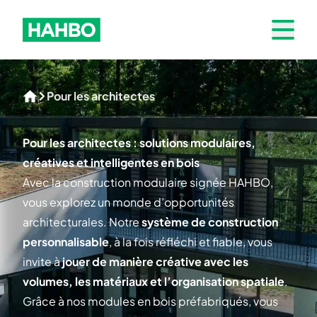
Skip to navigation
Hahbo logo
Open 
Pour les architectes
Home
Pour les architectes : solutions modulaires,
créatives et intelligentes en bois
Avec la construction modulaire signée HAHBO,
vous explorez un monde d’opportunités
architecturales. Notre
système de construction
personnalisable
, à la fois réfléchi et fiable, vous
invite à
jouer de manière créative avec les
volumes, les matériaux et l’organisation spatiale
.
Grâce à nos modules en bois préfabriqués, vous