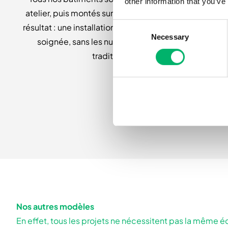
other information that you’ve
atelier, puis montés sur site par nos équipes. Le
Consent
résultat : une installation rapide, avec une finition
Necessary
Selection
soignée, sans les nuisances d'un chantier
traditionnel.
Nos autres modèles
En effet, tous les projets ne nécessitent pas la même 