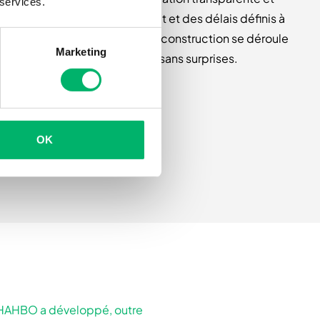
 services.
efficace, avec un budget et des délais définis à
l’avance. Votre projet de construction se déroule
Marketing
comme prévu, sans surprises.
OK
le HAHBO a développé, outre