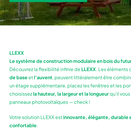
LLEXX
Le système de construction modulaire en bois du futu
Découvrez la flexibilité infinie de
LLEXX
. Les éléments d
de base
et
l’auvent
, peuvent littéralement être combiné
un étage supplémentaire, placez les fenêtres et les port
choisissez
la hauteur, la largeur et la longueur
qu’il vous
panneaux photovoltaïques — check !
Votre solution LLEXX est
innovante, élégante, durable
confortable
.