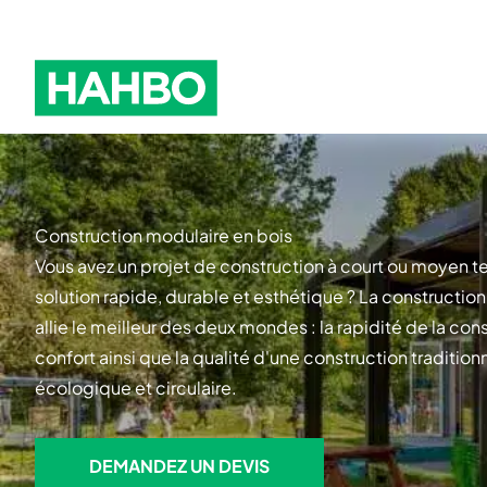
Skip to navigation
Hahbo logo
Construction modulaire en bois
Vous avez un projet de construction à court ou moyen 
solution rapide, durable et esthétique ? La constructi
allie le meilleur des deux mondes : la rapidité de la con
confort ainsi que la qualité d'une construction tradition
écologique et circulaire.
DEMANDEZ UN DEVIS
DEMANDEZ UN DEVIS