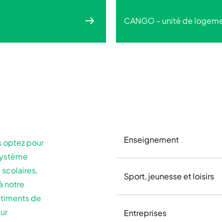
CANGO – unité de logement
Enseignement
s optez pour
 système
 scolaires,
Sport, jeunesse et loisirs
à notre
âtiments de
eur
Entreprises