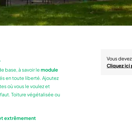
Vous devez 
r
Cliquez ici
e base, à savoir le
module
s en toute liberté. Ajoutez
es où vous le voulez et
 faut. Toiture végétalisée ou
 et extrêmement