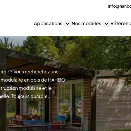
info@hahb
Applications
Nos modèles
Référen
terme ? Vous recherchez une
on modulaire en bois de HAHBO
struction modulaire et le
nelle. Toujours durable,