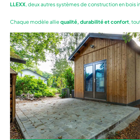
LLEXX
, deux autres systèmes de construction en bois in
Chaque modèle allie
qualité, durabilité et confort
, to