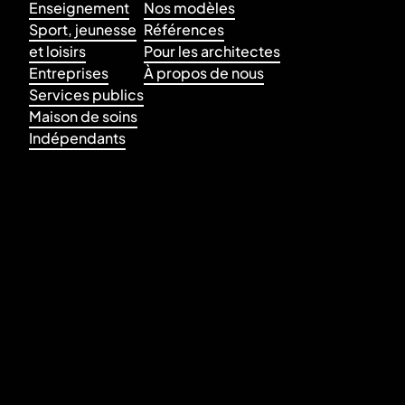
Enseignement
Nos modèles
Sport, jeunesse
Références
et loisirs
Pour les architectes
Entreprises
À propos de nous
Services publics
Maison de soins
Indépendants
+32 3 354 22 90
info@hahbo.be
Stokerijstraat 79
2110 Wijnegem
SOUMETTRE