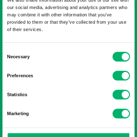
our social media, advertising and analytics partners who
may combine it with other information that you’ve
Je fais cette demande en tant que
*
provided to them or that they’ve collected from your use
Entreprise / organisation
of their services.
Particulier
Consent
Adresse e-mail
*
Numéro de
Necessary
Selection
téléphone
*
🇧🇪
Preferences
Code postal
*
Commune
*
Statistics
Marketing
Pays
*