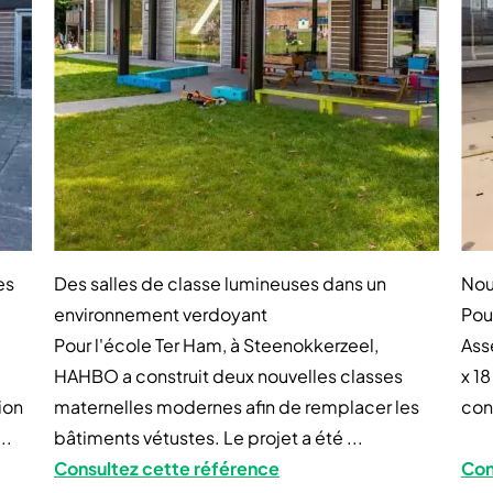
es
Des salles de classe lumineuses dans un
Nou
environnement verdoyant
Pou
Pour l'école Ter Ham, à Steenokkerzeel,
Ass
HAHBO a construit deux nouvelles classes
x 1
ion
maternelles modernes afin de remplacer les
con
..
bâtiments vétustes. Le projet a été ...
Consultez cette référence
Con