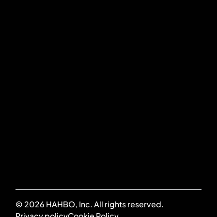
Stokerijstraat 79
2110 Wijnegem
SOUMETTRE
J'accepte la
politique de confidentialité
*
© 2026 HAHBO, Inc. All rights reserved.
Privacy policy
Cookie Policy