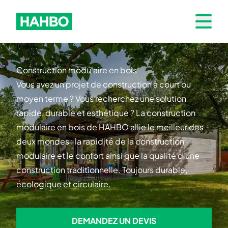
Skip to navigation
Hahbo logo
Open 
Construction modulaire en bois
Vous avez un projet de construction à court ou
moyen terme ? Vous recherchez une solution
rapide, durable et esthétique ? La construction
modulaire en bois de HAHBO allie le meilleur des
deux mondes : la rapidité de la construction
modulaire et le confort ainsi que la qualité d'une
construction traditionnelle. Toujours durable,
écologique et circulaire.
DEMANDEZ UN DEVIS
DEMANDEZ UN DEVIS