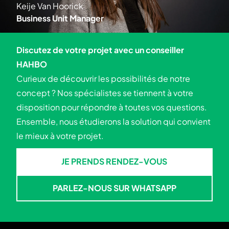
Keije Van Hoorick
Business Unit Manager
Discutez de votre projet avec un conseiller
HAHBO
Curieux de découvrir les possibilités de notre
concept ? Nos spécialistes se tiennent à votre
disposition pour répondre à toutes vos questions.
Ensemble, nous étudierons la solution qui convient
le mieux à votre projet.
JE PRENDS RENDEZ-VOUS
JE PRENDS RENDEZ-VOUS
PARLEZ-NOUS SUR WHATSAPP
PARLEZ-NOUS SUR WHATSA
Skip to footer