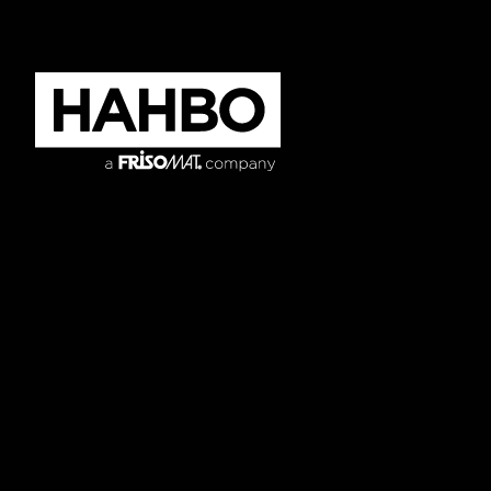
Enseignement
Nos modèles
Sport, jeunesse
Références
et loisirs
Pour les architectes
Entreprises
À propos de nous
Services publics
Maison de soins
Indépendants
+32 3 354 22 90
info@hahbo.be