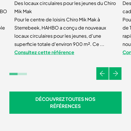
Des locaux circulaires pour les jeunes du Chiro
Des
AHBO
Mik Mak
cad
Pour le centre de loisirs Chiro Mik Mak à
Pou
ble
Sterrebeek, HAHBO a conçu de nouveaux
de 
locaux circulaires pour les jeunes, d'une
rap
superficie totale d'environ 900 m². Ce ...
nouv
Consultez cette référence
Con
Précédent
Suivant
DÉCOUVREZ TOUTES NOS
DÉCOUVREZ TOUTES NOS R
RÉFÉRENCES