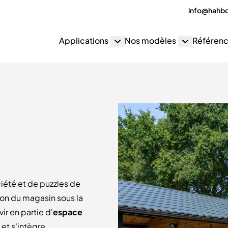
info@hahb
Applications
Nos modèles
Référen
iété et de puzzles de
on du magasin sous la
ir en partie d'
espace
 et s'intègre