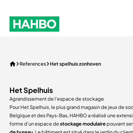
Skip to navigation
Hahbo logo
References
Het spelhuis zonhoven
Home
Het Spelhuis
Agrandissement de l'espace de stockage
Pour Het Spelhuis, le plus grand magasin de jeux de soc
Belgique et des Pays-Bas, HAHBO a réalisé une extensi
forme d'un espace de
stockage modulaire
pouvant serv
de bureau
. Le bâtiment est situé dans le jardin du client