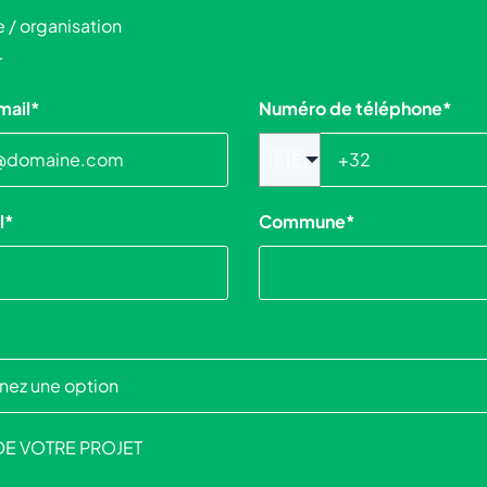
e / organisation
r
mail
*
Numéro de téléphone
*
🇧🇪
l
*
Commune
*
DE VOTRE PROJET