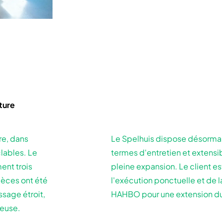
uture
re, dans
Le Spelhuis dispose désormai
clables. Le
termes d'entretien et extensi
ent trois
pleine expansion. Le client es
pièces ont été
l'exécution ponctuelle et de la
ssage étroit,
HAHBO pour une extension du
teuse.