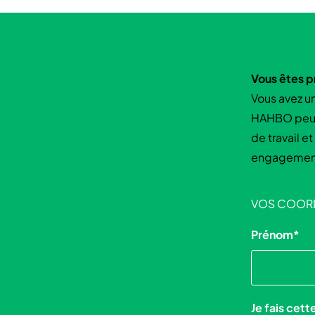
Vous êtes pr
Vous avez un
HAHBO peut 
de travail e
engagemen
VOS COOR
Prénom
*
Je fais cet