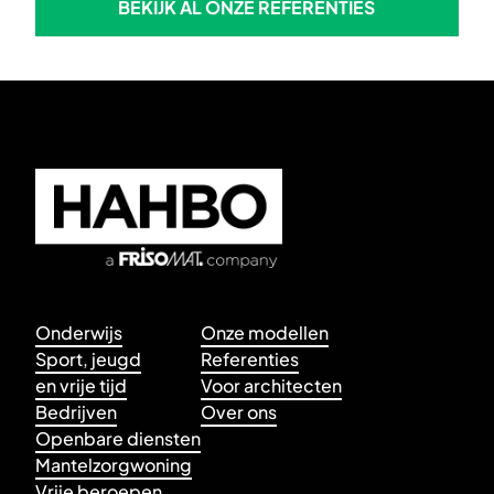
BEKIJK AL ONZE REFERENTIES
BEKIJK AL ONZE REFERENTIE
Skip to footer
Onderwijs
Onze modellen
Sport, jeugd
Referenties
en vrije tijd
Voor architecten
Bedrijven
Over ons
Openbare diensten
Mantelzorgwoning
Vrije beroepen