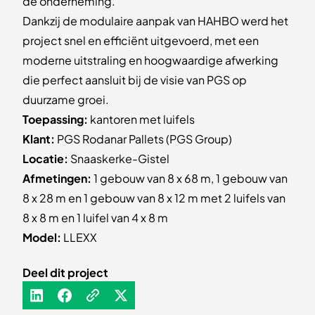
de onderneming.
Dankzij de modulaire aanpak van HAHBO werd het
project snel en efficiënt uitgevoerd, met een
moderne uitstraling en hoogwaardige afwerking
die perfect aansluit bij de visie van PGS op
duurzame groei.
Toepassing:
kantoren met luifels
Klant:
PGS Rodanar Pallets (PGS Group)
Locatie:
Snaaskerke-Gistel
Afmetingen:
1 gebouw van 8 x 68 m, 1 gebouw van
8 x 28 m en 1 gebouw van 8 x 12 m met 2 luifels van
8 x 8 m en 1 luifel van 4 x 8 m
Model:
LLEXX
Deel dit project