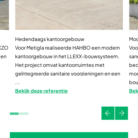
Hedendaags kantoorgebouw
Mod
EXZO
Voor Metigla realiseerde HAHBO een modern
Voor
gen
kantoorgebouw in het LLEXX-bouwsysteem.
san
Het project omvat kantoorruimtes met
bed
geïntegreerde sanitaire voorzieningen en een
mod
...
bou
Bekijk deze referentie
Bek
Vorige
Volgen