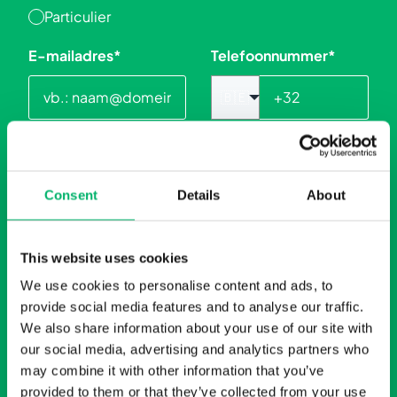
Particulier
E-mailadres
*
Telefoonnummer
*
🇧🇪
Postcode
*
Gemeente
*
Consent
Details
About
Land
*
This website uses cookies
We use cookies to personalise content and ads, to
provide social media features and to analyse our traffic.
We also share information about your use of our site with
OVER JE PROJECT
our social media, advertising and analytics partners who
Wie doet de aanvraag?
Lastenboek
may combine it with other information that you’ve
*
beschikbaar?
*
provided to them or that they’ve collected from your use