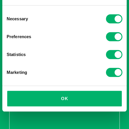
Sector van het
Gewenste
project?
*
oplevertermijn
*
Consent
Necessary
Selection
Preferences
Breedte
Lengte
Hoogte
gebouw
*
gebouw
*
gebouw
*
Statistics
in meter
in meter
in meter
Marketing
Korte beschrijving van je project
*
Beoogd gebruik, extra opties, speciale functies, ... Zo kunnen
OK
wij je beter adviseren.