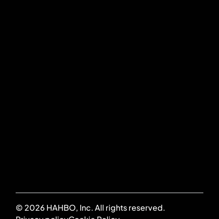
info@hahbo.be
Stokerijstraat 79
2110 Wijnegem
VERZENDEN
Ik ga akkoord met het
privacybeleid
*
© 2026 HAHBO, Inc. All rights reserved.