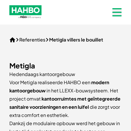
Skip to navigation
HAHBO_GROEN_frisomat-01
Open 
Referenties
Metigla villers le bouillet
Home
Metigla
Hedendaags kantoorgebouw
Voor Metigla realiseerde HAHBO een
modern
kantoorgebouw
in het LLEXX-bouwsysteem. Het
project omvat
kantoorruimtes met geïntegreerde
sanitaire voorzieningen en een luifel
die zorgt voor
extra comfort en esthetiek.
Dankzij de modulaire opbouw werd het gebouw in