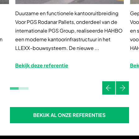
Duurzame en functionele kantooruitbreiding
Gep
Voor PGS Rodanar Pallets, onderdeel van de
Voo
internationale PGS Group, realiseerde HAHBO
en 
n
een moderne kantoorinfrastructuur in het
voo
LLEXX-bouwsysteem. De nieuwe ...
HAH
Bekijk deze referentie
Bek
Vorige
Volgen
BEKIJK AL ONZE REFERENTIES
BEKIJK AL ONZE REFERENTIE
Skip to footer