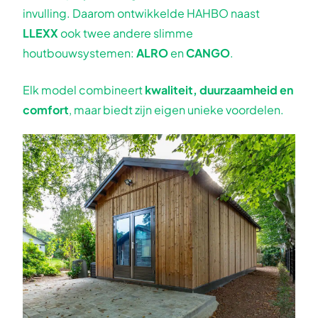
invulling. Daarom ontwikkelde HAHBO naast
LLEXX
ook twee andere slimme
houtbouwsystemen:
ALRO
en
CANGO
.
Elk model combineert
kwaliteit, duurzaamheid en
comfort
, maar biedt zijn eigen unieke voordelen.