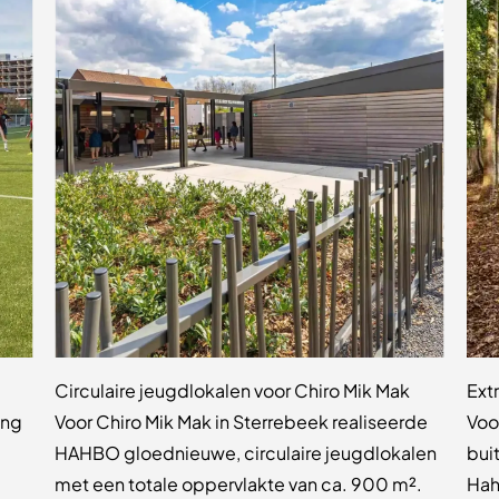
Circulaire jeugdlokalen voor Chiro Mik Mak
Ext
ing
Voor Chiro Mik Mak in Sterrebeek realiseerde
Voo
HAHBO gloednieuwe, circulaire jeugdlokalen
bui
met een totale oppervlakte van ca. 900 m².
Hah