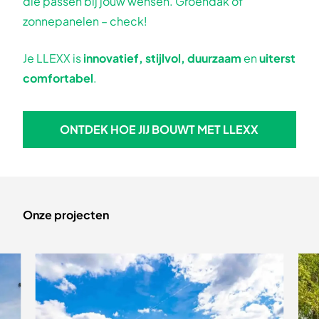
die passen bij jouw wensen. Groendak of
zonnepanelen – check!
Je LLEXX is
innovatief, stijlvol, duurzaam
en
uiterst
comfortabel
.
ONTDEK HOE JIJ BOUWT MET LLEXX
ONTDEK HOE JIJ BOUWT MET
Onze projecten