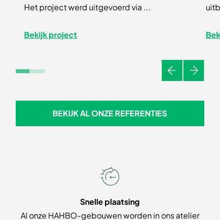
Het project werd uitgevoerd via ...
uitb
Bekijk project
Bek
Vorige
Volgen
BEKIJK AL ONZE REFERENTIES
BEKIJK AL ONZE REFERENTIE
Snelle plaatsing
Al onze HAHBO-gebouwen worden in ons atelier