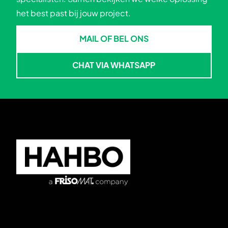
het best past bij jouw project.
MAIL OF BEL ONS
MAIL OF BEL ONS
CHAT VIA WHATSAPP
CHAT VIA WHATSAPP
Skip to footer
Onderwijs
Onze modellen
Sport, jeugd
Referenties