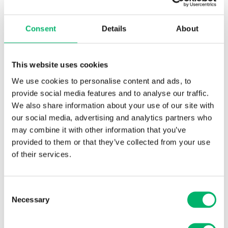
Consent
Details
About
CANGO - solide woon- of werkunit
This website uses cookies
We use cookies to personalise content and ads, to
provide social media features and to analyse our traffic.
We also share information about your use of our site with
our social media, advertising and analytics partners who
may combine it with other information that you’ve
Waar maken we het verschil?
provided to them or that they’ve collected from your use
Met de modulaire houtbouw van HAHBO kies je
of their services.
voor een slimme, duurzame en esthetische
oplossing. Onze systeembouw biedt een
Consent
antwoord op uiteenlopende ruimtevragen – van
Necessary
Selection
schoolgebouwen tot kantoren, van tuinkantoren
tot zorgunits, ... Dankzij ons uniek bouwsysteem