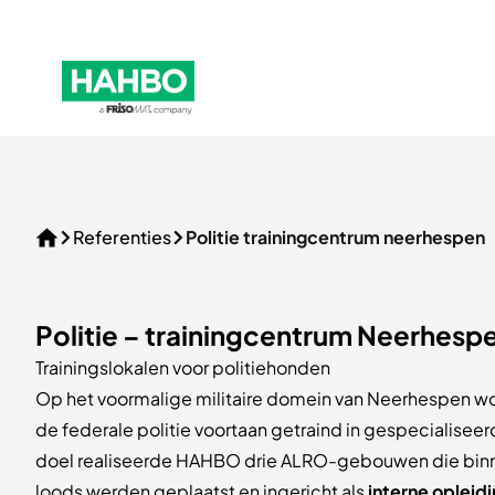
Skip to navigation
HAHBO_GROEN_frisomat-01
Referenties
Politie trainingcentrum neerhespen
Home
Politie – trainingcentrum Neerhesp
Trainingslokalen voor politiehonden
Op het voormalige militaire domein van Neerhespen w
de federale politie voortaan getraind in gespecialiseer
doel realiseerde HAHBO drie ALRO-gebouwen die bin
loods werden geplaatst en ingericht als
interne opleid