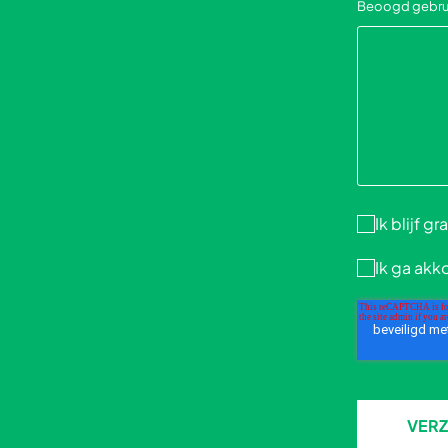
Beoogd gebruik,
Ik blijf 
Ik ga akk
VER