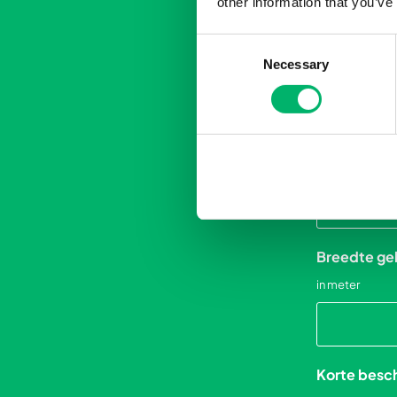
other information that you’ve
OVER JE P
Consent
Necessary
Selection
Wie doet d
Sector van 
Breedte g
in meter
Korte beschr