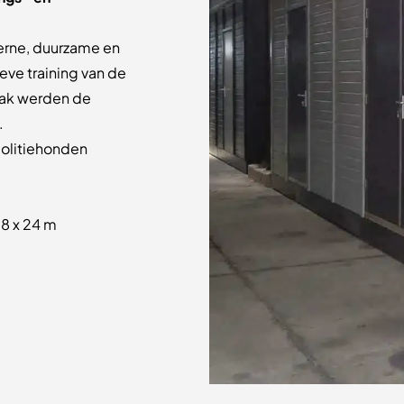
derne, duurzame en
eve training van de
pak werden de
.
politiehonden
8 x 24 m