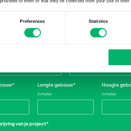
 provided to them or that they’ve collected from your use of their
ROJECT
Preferences
Statistics
e aanvraag?
*
Lastenboek beschikbaar?
*
het project?
*
Gewenste oplevertermijn
*
ebouw
*
Lengte gebouw
*
Hoogte geb
in meter
in meter
ijving van je project
*