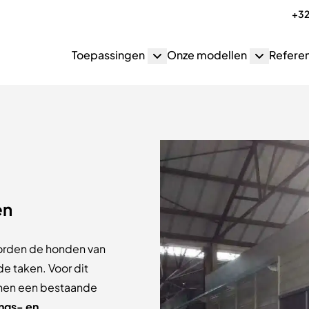
+32
Toepassingen
Onze modellen
Referen
en
orden de honden van
de taken. Voor dit
nen een bestaande
ings- en