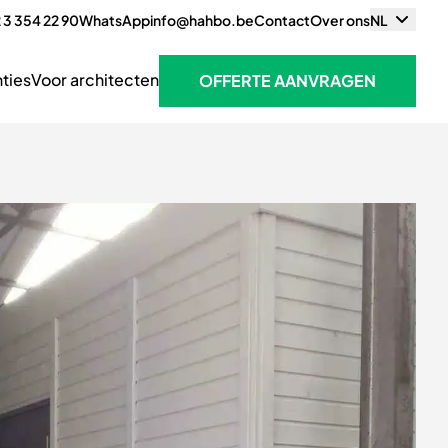
 3 354 22 90
WhatsApp
info@hahbo.be
Contact
Over ons
NL
ties
Voor architecten
OFFERTE AANVRAGEN
OFFERTE AANVRAGEN